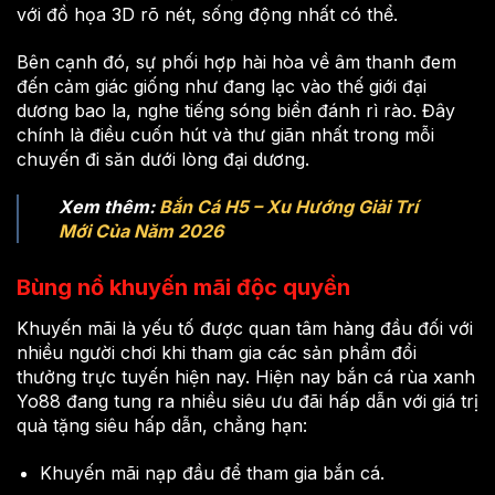
với đồ họa 3D rõ nét, sống động nhất có thể.
Bên cạnh đó, sự phối hợp hài hòa về âm thanh đem
đến cảm giác giống như đang lạc vào thế giới đại
dương bao la, nghe tiếng sóng biển đánh rì rào. Đây
chính là điều cuốn hút và thư giãn nhất trong mỗi
chuyến đi săn dưới lòng đại dương.
Xem thêm:
Bắn Cá H5 – Xu Hướng Giải Trí
Mới Của Năm 2026
Bùng nổ khuyến mãi độc quyền
Khuyến mãi là yếu tố được quan tâm hàng đầu đối với
nhiều người chơi khi tham gia các sản phẩm đổi
thưởng trực tuyến hiện nay. Hiện nay bắn cá rùa xanh
Yo88 đang tung ra nhiều siêu ưu đãi hấp dẫn với giá trị
quà tặng siêu hấp dẫn, chẳng hạn:
Khuyến mãi nạp đầu để tham gia bắn cá.