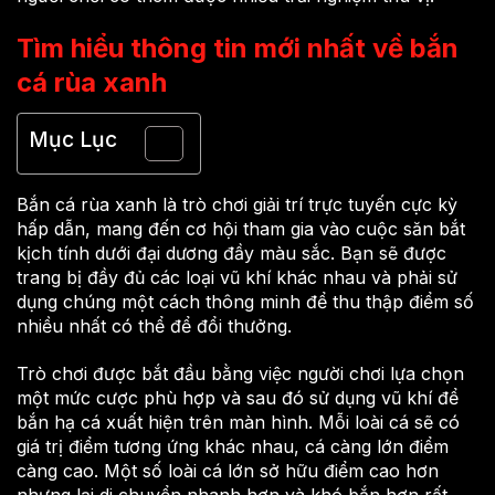
Tìm hiểu thông tin mới nhất về bắn
cá rùa xanh
Mục Lục
Bắn cá rùa xanh là trò chơi giải trí trực tuyến cực kỳ
hấp dẫn, mang đến cơ hội tham gia vào cuộc săn bắt
kịch tính dưới đại dương đầy màu sắc. Bạn sẽ được
trang bị đầy đủ các loại vũ khí khác nhau và phải sử
dụng chúng một cách thông minh để thu thập điểm số
nhiều nhất có thể để đổi thưởng.
Trò chơi được bắt đầu bằng việc người chơi lựa chọn
một mức cược phù hợp và sau đó sử dụng vũ khí để
bắn hạ cá xuất hiện trên màn hình. Mỗi loài cá sẽ có
giá trị điểm tương ứng khác nhau, cá càng lớn điểm
càng cao. Một số loài cá lớn sở hữu điểm cao hơn
nhưng lại di chuyển nhanh hơn và khó bắn hơn rất