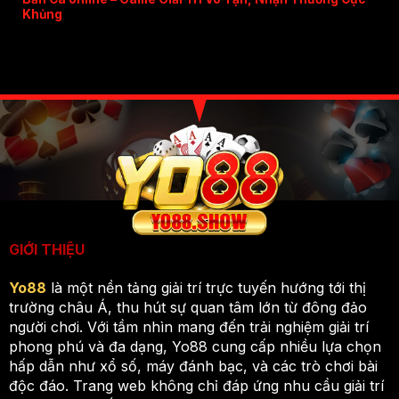
Khủng
GIỚI THIỆU
Yo88
là một nền tảng giải trí trực tuyến hướng tới thị
trường châu Á, thu hút sự quan tâm lớn từ đông đảo
người chơi. Với tầm nhìn mang đến trải nghiệm giải trí
phong phú và đa dạng, Yo88 cung cấp nhiều lựa chọn
hấp dẫn như xổ số, máy đánh bạc, và các trò chơi bài
độc đáo. Trang web không chỉ đáp ứng nhu cầu giải trí