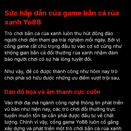
Sức hấp dẫn của game bắn cá rùa
xanh Yo88
Trò chơi bắn cá rùa xanh luôn thu hút đông đảo
người chơi đến tham gia trải nghiệm mỗi ngày. Bởi vì
cổng game rất chú trọng đầu tư vào cơ sở cũng như
không gian bắn cá đổi thưởng rùa xanh nhằm đảm
bảo người chơi có sự hài lòng tuyệt đối.
Như vậy, để có được thành công như hôm nay trò
chơi phải sở hữu được những ưu điểm vượt trội sau.
Dàn đồ họa và âm thanh cực cuốn
Vào thời đại mà ngành công nghệ thông tin phát triển
vũ bão như hiện nay, các trò chơi đổi thưởng trực
tuyến muốn tồn tại cần phải được đầu tư về chất
lượng. Chính vì vậy, cổng game Yo88 luôn cố gắng
xây dựng và phát triển một trò chơi bắn cá rùa xanh