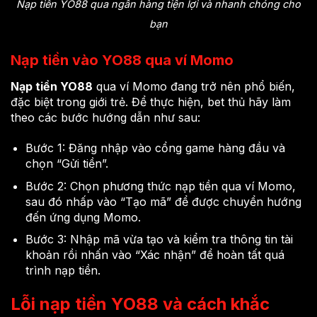
Nạp tiền YO88 qua ngân hàng tiện lợi và nhanh chóng cho
bạn
Nạp tiền vào YO88 qua ví Momo
Nạp tiền YO88
qua ví Momo đang trở nên phổ biến,
đặc biệt trong giới trẻ. Để thực hiện, bet thủ hãy làm
theo các bước hướng dẫn như sau:
Bước 1: Đăng nhập vào cổng game hàng đầu và
chọn “Gửi tiền”.
Bước 2: Chọn phương thức nạp tiền qua ví Momo,
sau đó nhấp vào “Tạo mã” để được chuyển hướng
đến ứng dụng Momo.
Bước 3: Nhập mã vừa tạo và kiểm tra thông tin tài
khoản rồi nhấn vào “Xác nhận” để hoàn tất quá
trình nạp tiền.
Lỗi nạp tiền YO88 và cách khắc