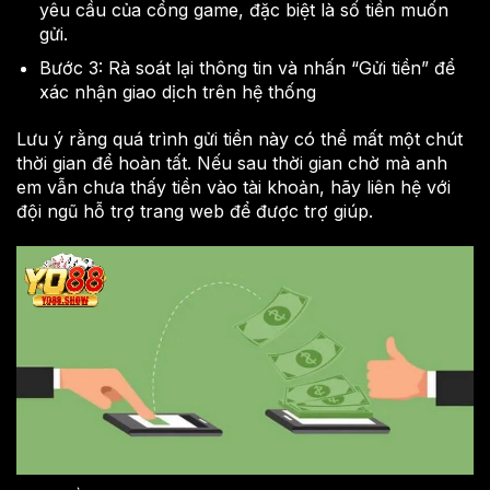
yêu cầu của cổng game, đặc biệt là số tiền muốn
gửi.
Bước 3: Rà soát lại thông tin và nhấn “Gửi tiền” để
xác nhận giao dịch trên hệ thống
Lưu ý rằng quá trình gửi tiền này có thể mất một chút
thời gian để hoàn tất. Nếu sau thời gian chờ mà anh
em vẫn chưa thấy tiền vào tài khoản, hãy liên hệ với
đội ngũ hỗ trợ trang web để được trợ giúp.