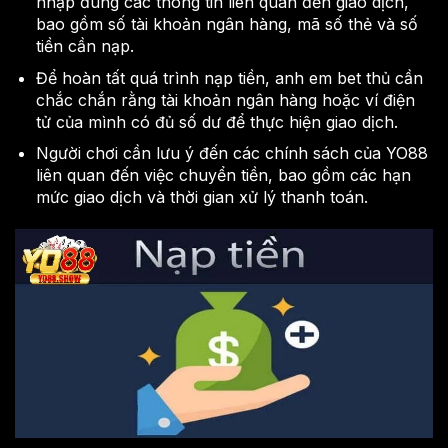
nhập đúng các thông tin liên quan đến giao dịch,
bao gồm số tài khoản ngân hàng, mã số thẻ và số
tiền cần nạp.
Để hoàn tất quá trình nạp tiền, anh em bet thủ cần
chắc chắn rằng tài khoản ngân hàng hoặc ví điện
tử của mình có đủ số dư để thực hiện giao dịch.
Người chơi cần lưu ý đến các chính sách của YO88
liên quan đến việc chuyển tiền, bao gồm các hạn
mức giao dịch và thời gian xử lý thanh toán.