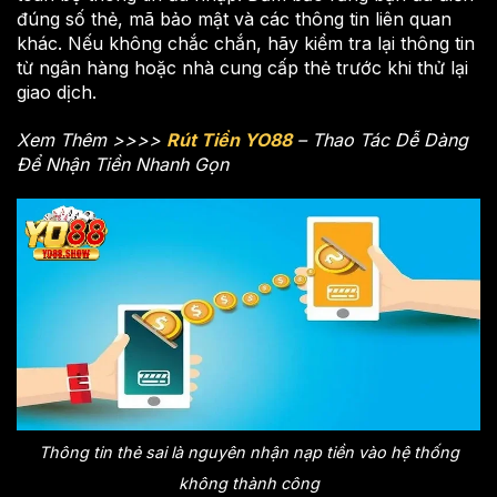
đúng số thẻ, mã bảo mật và các thông tin liên quan
khác. Nếu không chắc chắn, hãy kiểm tra lại thông tin
từ ngân hàng hoặc nhà cung cấp thẻ trước khi thử lại
giao dịch.
Xem Thêm >>>>
Rút Tiền YO88
– Thao Tác Dễ Dàng
Để Nhận Tiền Nhanh Gọn
Thông tin thẻ sai là nguyên nhận nạp tiền vào hệ thống
không thành công