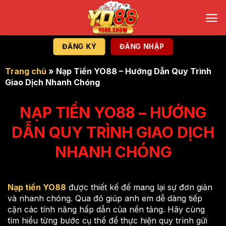
Chuyển
đến
nội
dung
ĐĂNG KÝ
ĐĂNG NHẬP
Trang chủ
»
Nạp Tiền YO88 – Hướng Dẫn Quy Trình
Giao Dịch Nhanh Chóng
NẠP TIỀN YO88 – HƯỚNG
DẪN QUY TRÌNH GIAO DỊCH
NHANH CHÓNG
Nạp tiền YO88
được thiết kế để mang lại sự đơn giản
và nhanh chóng. Qua đó giúp anh em dễ dàng tiếp
cận các tính năng hấp dẫn của nền tảng. Hãy cùng
tìm hiểu từng bước cụ thể để thực hiện quy trình gửi