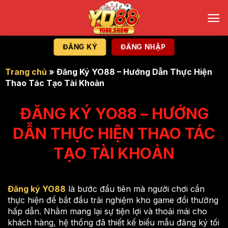
Chuyển
đến
nội
dung
ĐĂNG KÝ
ĐĂNG NHẬP
Trang chủ
»
Đăng Ký YO88 – Hướng Dẫn Thực Hiện
Thao Tác Tạo Tài Khoản
ĐĂNG KÝ YO88 – HƯỚNG
DẪN THỰC HIỆN THAO TÁC
TẠO TÀI KHOẢN
Đăng ký YO88
là bước đầu tiên mà người chơi cần
thực hiện để bắt đầu trải nghiệm kho game đổi thưởng
hấp dẫn. Nhằm mang lại sự tiện lợi và thoải mái cho
khách hàng, hệ thống đã thiết kế biểu mẫu đăng ký tối