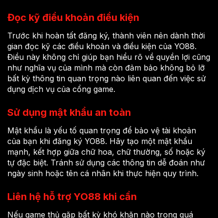
Đọc kỹ điều khoản điều kiện
Trước khi hoàn tất đăng ký, thành viên nên dành thời
gian đọc kỹ các điều khoản và điều kiện của YO88.
Điều này không chỉ giúp bạn hiểu rõ về quyền lợi cũng
như nghĩa vụ của mình mà còn đảm bảo không bỏ lỡ
bất kỳ thông tin quan trọng nào liên quan đến việc sử
dụng dịch vụ của cổng game.
Sử dụng mật khẩu an toàn
Mật khẩu là yếu tố quan trọng để bảo vệ tài khoản
của bạn khi đăng ký YO88. Hãy tạo một mật khẩu
mạnh, kết hợp giữa chữ hoa, chữ thường, số hoặc ký
tự đặc biệt. Tránh sử dụng các thông tin dễ đoán như
ngày sinh hoặc tên cá nhân khi thực hiện quy trình.
Liên hệ hỗ trợ YO88 khi cần
Nếu game thủ gặp bất kỳ khó khăn nào trong quá