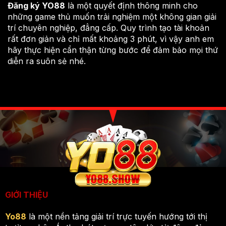
Đăng ký YO88
là một quyết định thông minh cho
những game thủ muốn trải nghiệm một không gian giải
trí chuyên nghiệp, đẳng cấp. Quy trình tạo tài khoản
rất đơn giản và chỉ mất khoảng 3 phút, vì vậy anh em
hãy thực hiện cẩn thận từng bước để đảm bảo mọi thứ
diễn ra suôn sẻ nhé.
GIỚI THIỆU
Yo88
là một nền tảng giải trí trực tuyến hướng tới thị