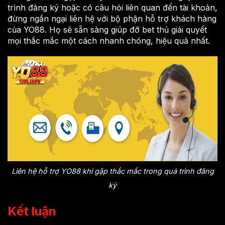
trình đăng ký hoặc có câu hỏi liên quan đến tài khoản,
đừng ngần ngại liên hệ với bộ phận hỗ trợ khách hàng
của YO88. Họ sẽ sẵn sàng giúp đỡ bet thủ giải quyết
mọi thắc mắc một cách nhanh chóng, hiệu quả nhất.
Liên hệ hỗ trợ YO88 khi gặp thắc mắc trong quá trình đăng
ký
Kết luận