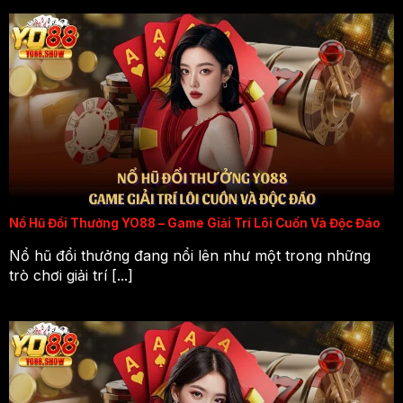
Để chơi nổ hũ tại YO88, bạn chỉ cần chọn số tiền cược
mong muốn và nhấn nút “Quay”. Sau đó, hệ thống sẽ
tự động quay các vòng quay rồi đưa ra kết quả. Nếu
quay được các biểu tượng theo quy định của trò chơi,
anh em sẽ nhận được phần thưởng. Phần thưởng từ
cổng game có thể bao gồm tiền mặt, điện thoại di động,
xe máy, thậm chí cả ô tô.
Các bước tham gia nổ hũ YO88 dễ dàng
Nổ Hũ Đổi Thưởng YO88 – Game Giải Trí Lôi Cuốn Và Độc Đáo
Để bắt đầu chơi
nổ hũ YO88
, thành viên mới cần thực
hiện theo các bước sau đây:
Nổ hũ đổi thưởng đang nổi lên như một trong những
trò chơi giải trí [...]
Truy cập vào website hoặc ứng dụng trang game
Đăng nhập vào tài khoản của bạn rồi chọn mục “Nổ
hũ”
Lựa chọn trò chơi nổ hũ mà anh em muốn tham gia,
sau đó đặt cược