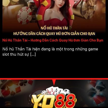
Nổ Hũ Thần Tài – Hướng Dẫn Cách Quay Hũ Đơn Giản Cho Bạn
Nổ hũ Thần Tài hiện đang là một trong những game
slot thu hút sự [...]