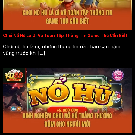
Được thiết kế với đồ họa 3D sống động và âm thanh
chân thực,
nổ hũ YO88
3D mang đến cảm giác chơi
game chân thực và hiện đại. Các tính năng mới cùng
hiệu ứng ấn tượng giúp anh em trải nghiệm một không
gian giải trí đầy cuốn hút.
Chơi Nổ Hũ Là Gì Và Toàn Tập Thông Tin Game Thủ Cần Biết
Chơi nổ hũ là gì, những thông tin nào bạn cần nắm
vững trước khi [...]
Nổ hũ YO88 3D mang đến cảm giác chơi game chân thực
Video slot