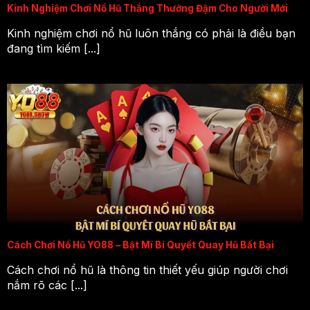
Kinh Nghiệm Chơi Nổ Hũ Thắng Thưởng Đậm Cho Người Mới
Video slot mang đến trải nghiệm hình ảnh đẹp mắt cùng
nhiều tính năng mới lạ. Thường có nhiều hàng, nhiều
Kinh nghiệm chơi nổ hũ luôn thắng có phải là điều bạn
cuộn và biểu tượng đa dạng hơn so với các trò chơi cổ
đang tìm kiếm [...]
điển. Sản phẩm này còn tích hợp các tính năng đặc biệt
như vòng quay miễn phí, tiền thưởng, giúp tăng cơ hội
thắng lớn.
Cách chơi nổ hũ tại YO88 mà bạn
cần nắm rõ
Để tham gia chơi nổ hũ tại cổng game, người chơi cần
hiểu và ghi nhớ một số quy tắc cơ bản dưới đây:
Luật chơi quay hũ
Nổ hũ YO88
là trò chơi dựa vào yếu tố may rủi, với
Cách Chơi Nổ Hũ YO88 – Bật Mí Bí Quyết Quay Hũ Bất Bại
nguyên tắc quay các vòng quay may mắn để giành
Cách chơi nổ hũ là thông tin thiết yếu giúp người chơi
phần thưởng. Mỗi trò chơi đều có luật lệ và biểu tượng
nắm rõ các [...]
riêng, vì vậy anh em cần tìm hiểu kỹ lưỡng trước khi bắt
đầu.