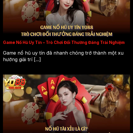
Nhấn nút “Quay” để bắt đầu trải nghiệm quay hũ
trên hệ thống
Game Nổ Hũ Uy Tín – Trò Chơi Đổi Thưởng Đáng Trải Nghiệm
Game nổ hũ uy tín đã nhanh chóng trở thành một xu
hướng giải trí [...]
Các bước tham gia nổ hũ tại cổng game YO88 dễ dàng
Kết luận
Nổ hũ YO88
là một trò chơi hấp dẫn và thú vị, mang lại
cho người chơi cơ hội giành những phần thưởng lớn.
Tham gia trải nghiệm tại cổng game chắc chắn anh em