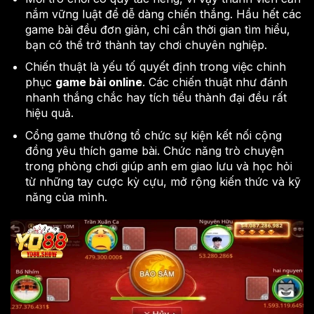
nắm vững luật để dễ dàng chiến thắng. Hầu hết các
game bài đều đơn giản, chỉ cần thời gian tìm hiểu,
bạn có thể trở thành tay chơi chuyên nghiệp.
Chiến thuật là yếu tố quyết định trong việc chinh
phục
game bài online
. Các chiến thuật như đánh
nhanh thắng chắc hay tích tiểu thành đại đều rất
hiệu quả.
Cổng game thường tổ chức sự kiện kết nối cộng
đồng yêu thích game bài. Chức năng trò chuyện
trong phòng chơi giúp anh em giao lưu và học hỏi
từ những tay cược kỳ cựu, mở rộng kiến thức và kỹ
năng của mình.