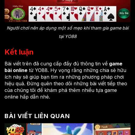
Người chơi nên áp dụng một số mẹo khi tham gia game bài
tại YO88
Kết luận
Bài viết trên đã cung cấp đầy đủ thông tin về
game
bài online
từ YO88. Hy vọng rằng những chia sẻ hữu
ích này sẽ giúp bạn tìm ra những phương pháp chơi
hiệu quả. Đừng quên theo dõi những bài viết tiếp theo
của chúng tôi để khám phá thêm nhiều tựa game
online hấp dẫn nhé.
BÀI VIẾT LIÊN QUAN