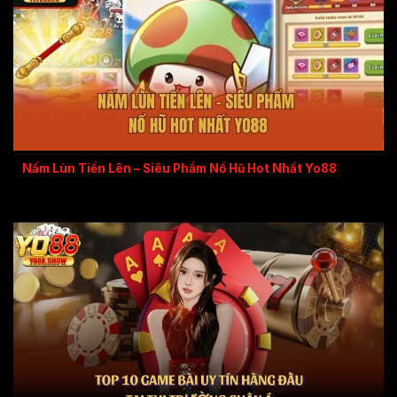
Nấm Lùn Tiến Lên – Siêu Phẩm Nổ Hũ Hot Nhất Yo88