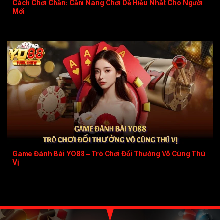
Cách Chơi Chắn: Cẩm Nang Chơi Dễ Hiểu Nhất Cho Người
Mới
Game Đánh Bài YO88 – Trò Chơi Đổi Thưởng Vô Cùng Thú
Vị