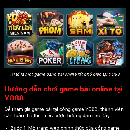
Xì tố là một game đánh bài online rất phổ biến tại YO88
Hướng dẫn chơi game bài online tại
YO88
Để tham gia game bài tại cổng game YO88, thành viên
cần tuân thủ theo các bước hướng dẫn sau đây:
Bước 1: Mở trang web chính thức của cổng game,