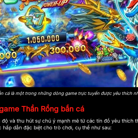
n cá là một trong những dòng game trực tuyến được yêu thích n
 game Thần Rồng bắn cá
độ và thu hút sự chú ý mạnh mẽ từ các tín đồ yêu thích th
 hấp dẫn đặc biệt cho trò chơi, cụ thể như sau: