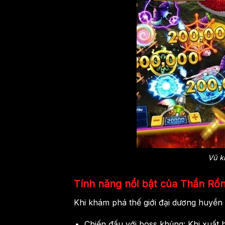
Vũ k
Tính năng nổi bật của Thần Rồ
Khi khám phá thế giới đại dương huyền
Chiến đấu với boss khủng: Khi xuất 