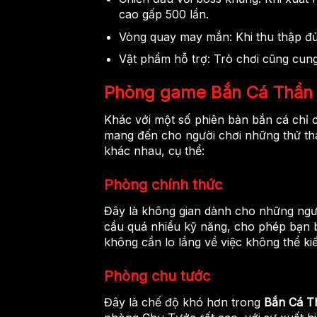
cao gấp 500 lần.
Vòng quay may mắn: Khi thu thập đủ 
Vật phẩm hỗ trợ: Trò chơi cũng cung
Phòng game Bắn Cá Thần 
Khác với một số phiên bản bắn cá chỉ 
mang đến cho người chơi những thử thá
khác nhau, cụ thể:
Phòng chính thức
Đây là không gian dành cho những ngườ
cầu quá nhiều kỹ năng, cho phép bạn b
không cần lo lắng về việc không thể ki
Phòng chu tước
Đây là chế độ khó hơn trong
Bắn Cá T