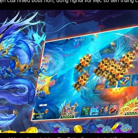
ện của nhiều boss hơn, đồng nghĩa với việc số tiền thắng 