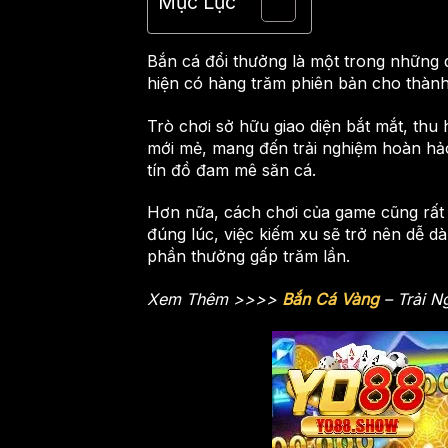
Mục Lục
Bắn cá đổi thưởng là một trong những 
hiện có hàng trăm phiên bản cho thành 
Trò chơi sở hữu giao diện bắt mắt, thu 
mới mẻ, mang đến trải nghiệm hoàn hảo
tín đồ đam mê săn cá.
Hơn nữa, cách chơi của game cũng rất đ
đúng lúc, việc kiếm xu sẽ trở nên dễ 
phần thưởng gấp trăm lần.
Xem Thêm >>>>
Bắn Cá Vàng
– Trải N