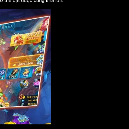
có thể đạt được cũng khá lớn.