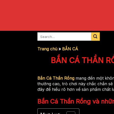
Chuyển
đến
nội
dung
Trang chủ
»
BẮN CÁ
BẮN CÁ THẦN R
Bắn Cá Thần Rồng
mang đến một không g
thưởng cao, trò chơi này chắc chắn sẽ
đây để hiểu rõ hơn về sản phẩm chất l
Bắn Cá Thần Rồng và nhữn