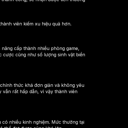
thành viên kiếm xu hiệu quả hơn.
 nâng cấp thành nhiều phòng game,
 cược cũng như số lượng sinh vật biển
 chính thức khá đơn giản và không yêu
vẫn rất hấp dẫn, vì vậy thành viên
u có nhiều kinh nghiệm. Mức thưởng tại