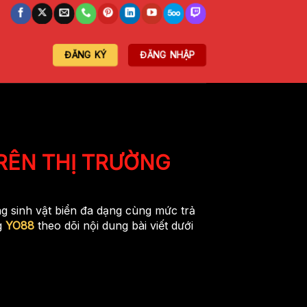
ĐĂNG KÝ
ĐĂNG NHẬP
RÊN THỊ TRƯỜNG
ng sinh vật biển đa dạng cùng mức trả
ng
YO88
theo dõi nội dung bài viết dưới