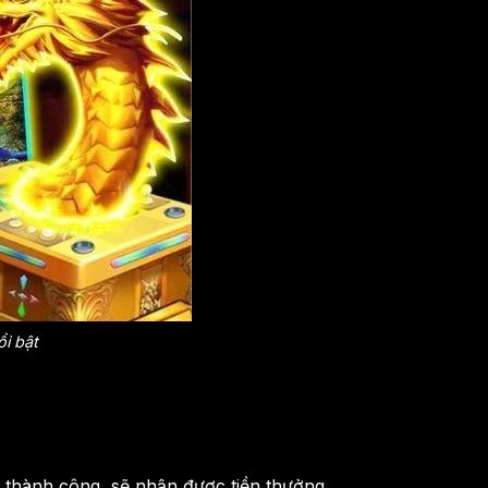
i bật
t thành công, sẽ nhận được tiền thưởng