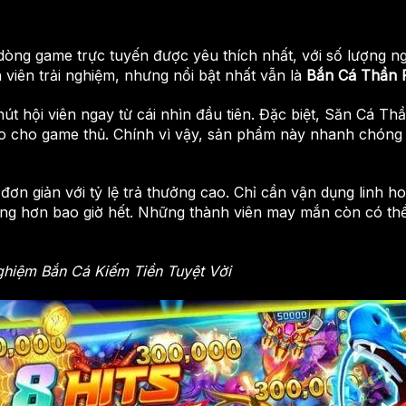
dòng game trực tuyến được yêu thích nhất, với số lượng ng
viên trải nghiệm, nhưng nổi bật nhất vẫn là
Bắn Cá Thần 
hút hội viên ngay từ cái nhìn đầu tiên. Đặc biệt, Săn Cá T
 cho game thủ. Chính vì vậy, sản phẩm này nhanh chóng ch
ơn giản với tỷ lệ trả thưởng cao. Chỉ cần vận dụng linh h
dàng hơn bao giờ hết. Những thành viên may mắn còn có th
ghiệm Bắn Cá Kiếm Tiền Tuyệt Vời