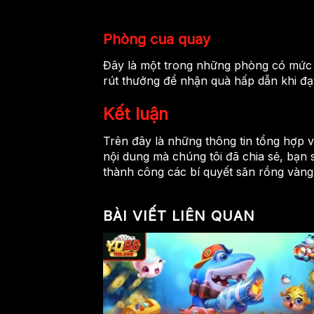
Phòng cua quay
Đây là một trong những phòng có mức c
rút thưởng để nhận quà hấp dẫn khi đạt
Kết luận
Trên đây là những thông tin tổng hợp 
nội dung mà chúng tôi đã chia sẻ, bạn 
thành công các bí quyết săn rồng vàn
BÀI VIẾT LIÊN QUAN