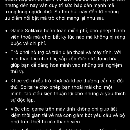
nhưng đến nay vẫn duy trì sức hấp dẫn mạnh mẽ
trong lòng người chơi. Sự thu hút này đến từ những
ưu điểm nổi bật mà trò chơi mang lại như sau:
Game Solitaire hoàn toàn miễn phí, cho phép thành
viên thoải mái chơi bất kỳ lúc nào mà không bị ràng
buộc về chi phí.
Trò chơi hỗ trợ cả trên điện thoại và máy tính, với
mọi thao tác chia bài, sắp xếp được tự động hóa,
giúp bạn dễ dàng hòa mình vào những trải nghiệm
thú vị.
Khác với nhiều trò chơi bài khác thường cần có đối
thủ, Solitaire cho phép bạn thoải mái chơi một
mình, tạo điều kiện thuận lợi cho những ai yêu thích
sự độc lập.
Việc chơi game trên máy tính không chỉ giúp tiết
kiệm thời gian tải về mà còn giảm bớt yêu cầu về bộ
nhớ trên thiết bị của thành viên.