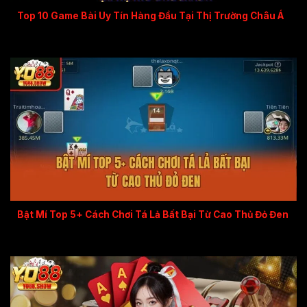
Top 10 Game Bài Uy Tín Hàng Đầu Tại Thị Trường Châu Á
Bật Mí Top 5+ Cách Chơi Tá Lả Bất Bại Từ Cao Thủ Đỏ Đen