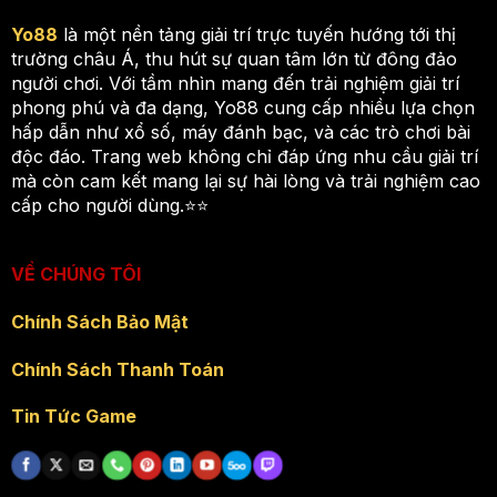
Yo88
là một nền tảng giải trí trực tuyến hướng tới thị
trường châu Á, thu hút sự quan tâm lớn từ đông đảo
người chơi. Với tầm nhìn mang đến trải nghiệm giải trí
phong phú và đa dạng, Yo88 cung cấp nhiều lựa chọn
hấp dẫn như xổ số, máy đánh bạc, và các trò chơi bài
độc đáo. Trang web không chỉ đáp ứng nhu cầu giải trí
mà còn cam kết mang lại sự hài lòng và trải nghiệm cao
cấp cho người dùng.⭐️⭐️
VỀ CHÚNG TÔI
Chính Sách Bảo Mật
Chính Sách Thanh Toán
Tin Tức Game