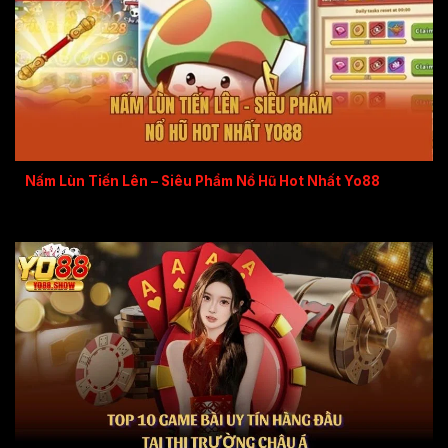
Nấm Lùn Tiến Lên – Siêu Phẩm Nổ Hũ Hot Nhất Yo88