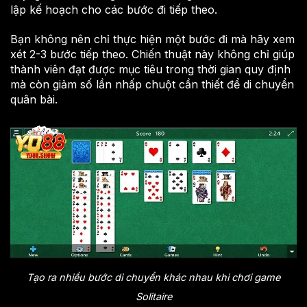
lập kế hoạch cho các bước đi tiếp theo.
Bạn không nên chỉ thực hiện một bước đi mà hãy xem
xét 2-3 bước tiếp theo. Chiến thuật này không chỉ giúp
thành viên đạt được mục tiêu trong thời gian quy định
mà còn giảm số lần nhấp chuột cần thiết để di chuyển
quân bài.
Tạo ra nhiều bước di chuyển khác nhau khi chơi game
Solitaire